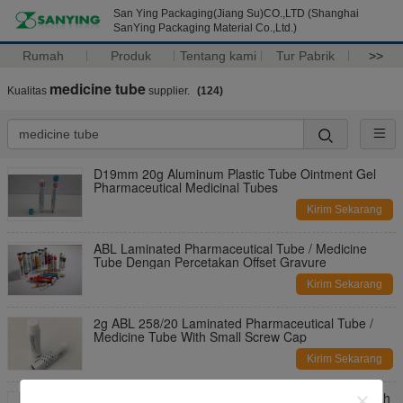
San Ying Packaging(Jiang Su)CO.,LTD (Shanghai
SanYing Packaging Material Co.,Ltd.)
Rumah
Produk
Tentang kami
Tur Pabrik
>>
medicine tube
Kualitas
supplier.
(124)
D19mm 20g Aluminum Plastic Tube Ointment Gel
Pharmaceutical Medicinal Tubes
Kirim Sekarang
ABL Laminated Pharmaceutical Tube / Medicine
Tube Dengan Percetakan Offset Gravure
Kirim Sekarang
2g ABL 258/20 Laminated Pharmaceutical Tube /
Medicine Tube With Small Screw Cap
Kirim Sekarang
5ml Bahan Pembungkus Pharma Tabung Obat Olah