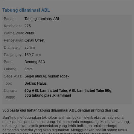
Tabung dilaminasi ABL
Bahan:
Tabung Laminasi ABL
Ketebalan:
275
Warna Web:
Perak
Pencetakan:
Cetak Offset
Diameter:
25mm
Panjangnya:
139,7 mm
Bahu:
Benang S13
Lubang:
8mm
Segel Atas:
Segel atas AL mudah robek
Topi:
Sekrup Halus
50g ABL Laminated Tube
ABL Laminated Tube 50g
Cahaya
,
,
50g tabung plastik laminasi
Tinggi:
50g pasta gigi bahan tabung dilaminasi ABL dengan printing dan cap
SanYing menggunakan teknologi laminasi bukan teknik ekstrusi tradisional
untuk proses pembuatan tabung. Ini membantu mengurangi ketebalan tabung,
memungkinkan teknik pencetakan yang lebih baik, dan untuk berbagai
hambatan material yang akan digunakan. Menggunakan sedikit bahan untuk