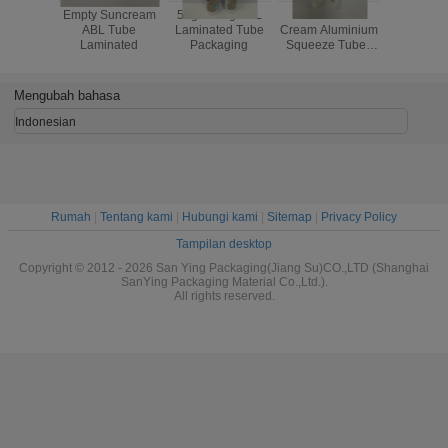
Laminasi
Empty Suncream
50g - 150g ABL
Hair Removal
Salep
Ramah
ABL Tube
Laminated Tube
Cream Aluminium
Laminate
ungan
Laminated
Packaging
Squeeze Tubes
Kemasan
Laminated 100g
Diameter 35mm
Mengubah bahasa
Indonesian
Rumah
|
Tentang kami
|
Hubungi kami
|
Sitemap
|
Privacy Policy
Tampilan desktop
Copyright © 2012 - 2026 San Ying Packaging(Jiang Su)CO.,LTD (Shanghai
SanYing Packaging Material Co.,Ltd.).
All rights reserved.