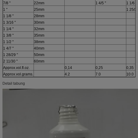
7/8 "
22mm
1 4/5 ''
1 1/6 ''
1 "
25mm
1 25/26
1 1/8 "
28mm
1 3/16 "
30mm
1 1/4 "
32mm
1 3/8 "
35mm
1 1/2 "
38mm
1 4/7 "
40mm
1 28/29 "
50mm
2 11/30 ''
60mm
Approx.vol.fl.oz.
0,14
0,25
0,35
Approx.vol.grams.
4.2
7.0
10.0
Detail tabung