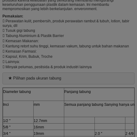
produksi karena ketebalan yang berkurang membantu mengurangi
keseluruhan penggunaan plastik dalam kemasan. Ini membantu
mempromosikan yang lebih berkelanjutan. enveronment.
Pemakaian:
 Perawatan kulit, pembersih, produk perawatan rambut & tubuh, lotion, tabir
surya, dll
 Tusuk gigi tabung
 Tabung Aluminium & Plastik Barrier
 Kemasan Makanan:
 Kantung retort suhu tinggi, kemasan vakum, tabung untuk bahan makanan
 Kemasan Farmasi:
 Kapsul, Krim, Bubuk, Troche
 Lainnya:
 Minyak pelumas, pestisida & produk industri lainnya
★
 Pilihan pada ukuran tabung
Diameter tabung
Panjang tabung
Inci
mm
Semua panjang tabung Sanying hanya untuk
1/2 "
12.7mm
5/8 "
16mm
3/4 "
19mm
2.0 ''
2 4/9 ''