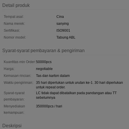
Detail produk
Tempat asal:
Cina
Nama merek:
sanying
Sertifikasi:
ISO9001
Nomor model:
Tabung ABL
Syarat-syarat pembayaran & pengiriman
Kuantitas min Order:
50000pcs
Harga:
negotiable
Kemasan rincian:
Tas dan karton dalam
Waktu pengiriman:
35 hari diperlukan untuk urutan ke-1. 30 hari diperlukan
untuk repeat order.
Syarat-syarat
LC tidak dapat dibatalkan pada pandangan atau TT
sebelumnya
pembayaran:
Menyediakan
350000pcs / hari
kemampuan:
Deskripsi