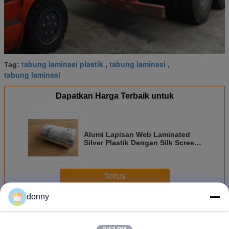
tabung laminasi plastik
tabung laminasi
Tag:
,
,
tabung laminasi
Dapatkan Harga Terbaik untuk
Alumi Lapisan Web Laminated
Silver Plastik Dengan Silk Screen
Printing
Terus
donny
Laminated Web
Lebih