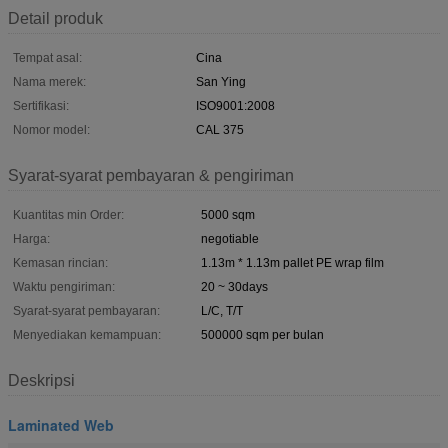
Detail produk
Tempat asal:
Cina
Nama merek:
San Ying
Sertifikasi:
ISO9001:2008
Nomor model:
CAL 375
Syarat-syarat pembayaran & pengiriman
Kuantitas min Order:
5000 sqm
Harga:
negotiable
Kemasan rincian:
1.13m * 1.13m pallet PE wrap film
Waktu pengiriman:
20 ~ 30days
Syarat-syarat pembayaran:
L/C, T/T
Menyediakan kemampuan:
500000 sqm per bulan
Deskripsi
Laminated Web