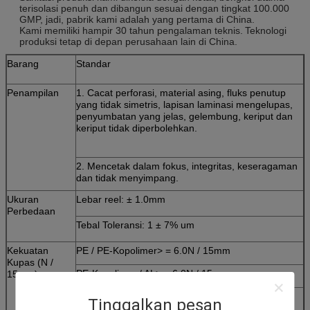
terisolasi penuh dan dibangun sesuai dengan tingkat 100.000
GMP, jadi, pabrik kami adalah yang pertama di China.
Kami memiliki hampir 30 tahun pengalaman teknis.
Teknologi
produksi tetap di depan perusahaan lain di China.
Barang
Standar
Penampilan
1. Cacat perforasi, material asing, fluks penutup
yang tidak simetris, lapisan laminasi mengelupas,
penyumbatan yang jelas, gelembung, keriput dan
keriput tidak diperbolehkan.
2. Mencetak dalam fokus, integritas, keseragaman
dan tidak menyimpang.
Ukuran
Lebar reel: ± 1.0mm
Perbedaan
Tebal Toleransi: 1 ± 7% um
Kekuatan
PE / PE-Kopolimer> = 6.0N / 15mm
Kupas (N /
PE-Kopolimer / AL> = 6.0N / 15mm
15mm)
AL / Kopolimer-PE> = 6.0N / 15mm
Tinggalkan pesan