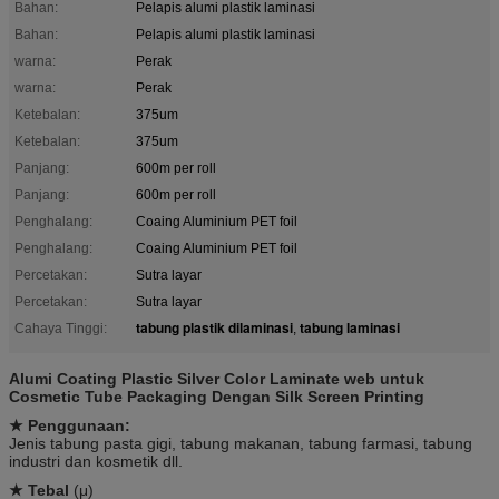
Bahan:
Pelapis alumi plastik laminasi
Bahan:
Pelapis alumi plastik laminasi
warna:
Perak
warna:
Perak
Ketebalan:
375um
Ketebalan:
375um
Panjang:
600m per roll
Panjang:
600m per roll
Penghalang:
Coaing Aluminium PET foil
Penghalang:
Coaing Aluminium PET foil
Percetakan:
Sutra layar
Percetakan:
Sutra layar
tabung plastik dilaminasi
tabung laminasi
Cahaya Tinggi:
,
Alumi Coating Plastic Silver Color Laminate web untuk
Cosmetic Tube Packaging Dengan Silk Screen Printing
★ Penggunaan:
Jenis tabung pasta gigi, tabung makanan, tabung farmasi, tabung
industri dan kosmetik dll.
★ Tebal
(μ)