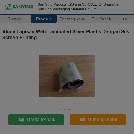
San Ying Packaging(Jiang Su)CO.,LTD (Shanghai
SanYing Packaging Material Co.,Ltd.)
Rumah
Produk
Tentang kami
Tur Pabrik
>>
Alumi Lapisan Web Laminated Silver Plastik Dengan Silk
Screen Printing
Harga terbaik
Hubungi kami