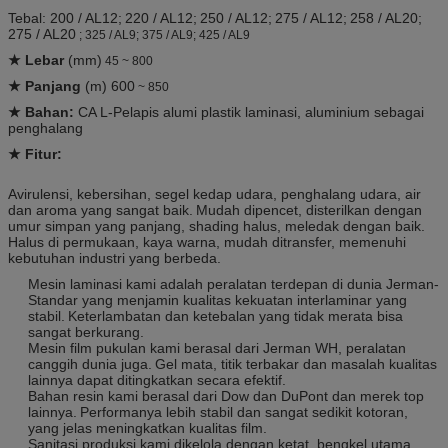
Tebal: 200 / AL12;
220 / AL12;
250 / AL12;
275 / AL12;
258 / AL20;
275 / AL20
; 325 / AL9; 375 / AL9; 425 / AL9
★ Lebar
(mm)
45 ~ 800
★ Panjang
(m) 600
~ 850
★ Bahan:
CA
L-Pelapis alumi plastik laminasi, aluminium sebagai
penghalang
★ Fitur:
Avirulensi, kebersihan, segel kedap udara, penghalang udara, air
dan aroma yang sangat baik.
Mudah dipencet, disterilkan dengan
umur simpan yang panjang, shading halus, meledak dengan baik.
Halus di permukaan, kaya warna, mudah ditransfer, memenuhi
kebutuhan industri yang berbeda.
Mesin laminasi kami adalah peralatan terdepan di dunia Jerman-
Standar yang menjamin kualitas kekuatan interlaminar yang
stabil.
Keterlambatan dan ketebalan yang tidak merata bisa
sangat berkurang.
Mesin film pukulan kami berasal dari Jerman WH, peralatan
canggih dunia juga.
Gel mata, titik terbakar dan masalah kualitas
lainnya dapat ditingkatkan secara efektif.
Bahan resin kami berasal dari Dow dan DuPont dan merek top
lainnya.
Performanya lebih stabil dan sangat sedikit kotoran,
yang jelas meningkatkan kualitas film.
Sanitasi produksi kami dikelola dengan ketat, bengkel utama