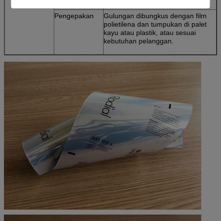
Pengepakan
Gulungan dibungkus dengan film
polietilena dan tumpukan di palet
kayu atau plastik, atau sesuai
kebutuhan pelanggan.