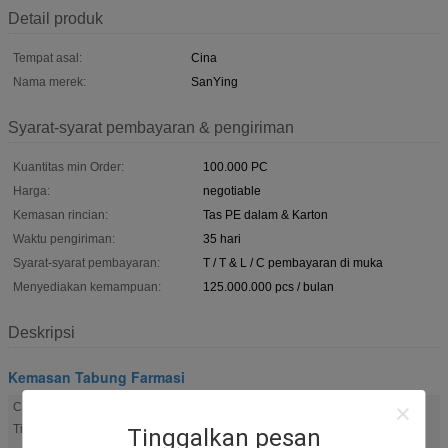
Detail produk
Tempat asal:
Cina
Nama merek:
SanYing
Syarat-syarat pembayaran & pengiriman
Kuantitas min Order:
100.000 PC
Harga:
negotiable
Kemasan rincian:
Tas PE dalam & Karton
Waktu pengiriman:
35 hari
Syarat-syarat pembayaran:
T / T & L / C pembayaran di muka
Menyediakan kemampuan:
125.000.000 pcs / bulan
Deskripsi
Kemasan Tabung Farmasi
Kemasan tabung farmasi berlapis PE
tabung obat
Cahaya
,
,
Kemasan tabung farmasi 40 mm
Tinggi:
Tinggalkan pesan