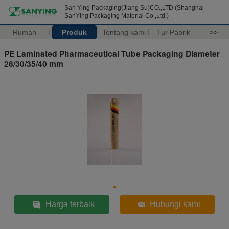
San Ying Packaging(Jiang Su)CO.,LTD (Shanghai
SanYing Packaging Material Co.,Ltd.)
Rumah
Produk
Tentang kami
Tur Pabrik
>>
PE Laminated Pharmaceutical Tube Packaging Diameter
28/30/35/40 mm
Harga terbaik
Hubungi kami