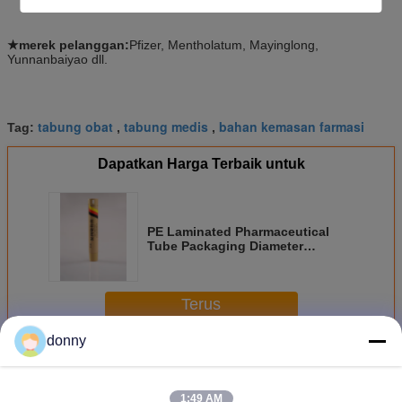
★merek pelanggan:
Pfizer, Mentholatum, Mayinglong,
Yunnanbaiyao dll.
tabung obat
tabung medis
bahan kemasan farmasi
Tag:
,
,
Dapatkan Harga Terbaik untuk
PE Laminated Pharmaceutical
Tube Packaging Diameter
28/30/35/40 mm
Terus
donny
Kemasan Tabung Farmasi
Lebih
1:49 AM